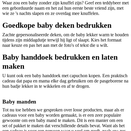
Waar zou een baby zonder zijn knuffel zijn? Geef een teddybeer met
een geborduurde naam en het zal hun eerste beste vriend zijn, met
wie ze 's nachts slapen en ze overdag mee knuffelen.
Goedkope baby deken bedrukken
Zachte gepersonaliseerde deken, om de baby lekker warm te houden
tijdens zijn middagdutje terwijl hij ligt of slaapt. Kies het formaat
naar keuze en pas het aan met de foto's of tekst die u wilt.
Baby handdoek bedrukken en laten
maken
U kunt ook een baby handdoek met capuchon kopen. Een praktisch
cadeau dat papa en mama elke dag gebruiken om de pasgeborene na
hun badje lekker in te wikkelen en af te drogen.
Baby manden
Tot nu toe hebben we gesproken over losse producten, maar als er
cadeaus voor een baby worden gemaakt, is er een zeer populaire
gewoonte om een baby mand te maken. Dit is een manier om een
set of pakket te maken dat verschillende details bevat. Want als het
een cadeau is voor een persoon waar u veel om geeft, zoals uw zus