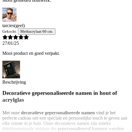
Mooi gesneden houtwerk.
tarcies
(geel)
Gekocht:
Methacrylaat 60 cm.
27/01/25
Mooi product en goed verpakt.
Beschrijving
Decoratieve gepersonaliseerde namen in hout of
acrylglas
Met onze
decoratieve gepersonaliseerde namen
vind je het
perfecte cadeau om een speciale en persoonlijke touch te geven aan
elke ruimte in je huis. Onze decoratieve namen zijn unieke
driedimensionale stukken die
gepersonaliseerd kunnen worden