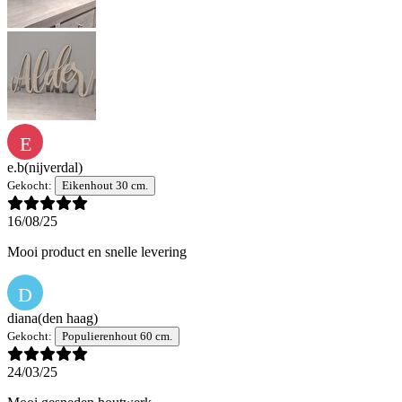
E
e.b
(nijverdal)
Gekocht:
Eikenhout 30 cm.
16/08/25
Mooi product en snelle levering
D
diana
(den haag)
Gekocht:
Populierenhout 60 cm.
24/03/25