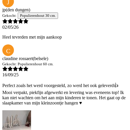
J
jp
(den dungen)
Gekocht:
Populierenhout 30 cm.
02/05/26
Heel tevreden met mijn aankoop
C
claudine rossaert
(belsele)
Gekocht:
Populierenhout 60 cm.
16/09/25
Perfect zoals het werd voorgesteld, zo werd het ook geleverd👍
Mooi verpakt, piekfijn afgewerkt en levering was eveneens top! Ik
kan niet wachten om het aan mijn kinderen te tonen. Het gaat op de
slaapkamer van mijn kleinzoontje hangen ♥️