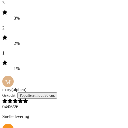
3
3%
2
2%
1
1%
M
mary
(alphen)
Gekocht:
Populierenhout 30 cm.
04/06/26
Snelle levering