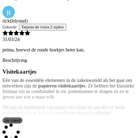
R
rick
(lelystad)
Gekocht:
Tarjetas de visita 2 zijden
31/03/24
prima, hoewel de ronde hoekjes beter kan.
Beschrijving
Visitekaartjes
Eén van de essentiële elementen in de zakenwereld als het gaat om
netwerken zijn de
papieren visitekaartjes
. Ze hebben het klassieke
formaat om ze comfortabel in uw portemonnee te dragen en zo te
geven aan wie u maar wilt.
Dit zijn de traditionele van papier en u kunt ze aan één of beide
zijden bedrukken. Het zijn
goedkope maar kwalitatief
hoogwaardige visitekaartjes
, bedrukt in full colour met een zeer
zie meer
professionele afwerking. Het papier is 300 gram en wordt geleverd
in een doorzichtig, stevig plastic doosje.