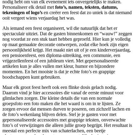
nodig hebt om van elk evenement iets onvergetelijks te maken.
Personaliseer elk detail met
foto’s, namen, teksten, datums,
tekeningen of logo’s
en creëer een feest dat zo uniek is dat niemand
ooit vergeet wiens verjaardag het was.
Als iemand een feest organiseert, wil die natuurlijk dat het er
spectaculair uitziet. Dat de gasten binnenkomen en “wauw!” zeggen
nog voordat ze een stuk taart hebben geproefd. Hier kun je volledig
op maat gemaakte decoratie ontwerpen, zodat elke hoek zijn eigen
persoonlijkheid krijgt. Het maakt niet uit of je een kinderverjaardag,
een pensioenfeest, een diploma-uitreiking, een communie, een
vrijgezellenfeest of een jubileum viert. Met gepersonaliseerde
artikelen kun je alles vullen met kleur, humor en bijzondere
momenten. En het mooiste is dat je echte foto’s en grappige
boodschappen kunt gebruiken.
Maar elk groot feest heeft ook een flinke dosis gelach nodig.
Daarom vind je hier accessoires die vanaf de eerste minuut voor
glimlachen zorgen. Die kleine details die van een normale
groepsfoto een foto maken die het waard is om in te lijsten. Ze
zorgen ervoor dat mensen durven te poseren, om zichzelf lachen en
de foto’s wekenlang blijven delen. Stel je je gasten voor met
gepersonaliseerde accessoires met grappige teksten, onverwachte
foto’s of verwijzingen die alleen jullie groep begrijpt. Het resultaat is
meestal een perfecte mix van schaterlachen, een beetje