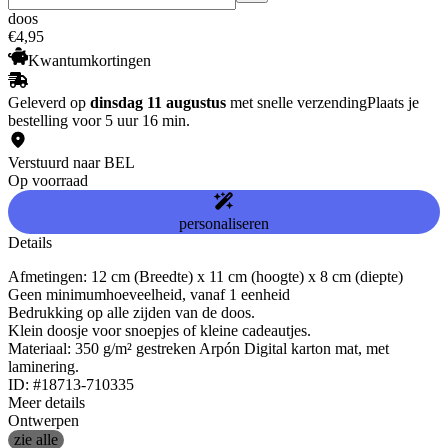
doos
€
4
,
95
Kwantumkortingen
Geleverd op
dinsdag 11 augustus
met snelle verzending
Plaats je
bestelling voor 5 uur 16 min.
Verstuurd naar BEL
Op voorraad
personaliseren
Details
Afmetingen: 12 cm (Breedte) x 11 cm (hoogte) x 8 cm (diepte)
Geen minimumhoeveelheid, vanaf 1 eenheid
Bedrukking op alle zijden van de doos.
Klein doosje voor snoepjes of kleine cadeautjes.
Materiaal: 350 g/m² gestreken Arpón Digital karton mat, met
laminering.
ID: #18713-710335
Meer details
Ontwerpen
zie alle