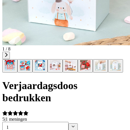
1 / 8
Verjaardagsdoos
bedrukken
5
|
1 meningen