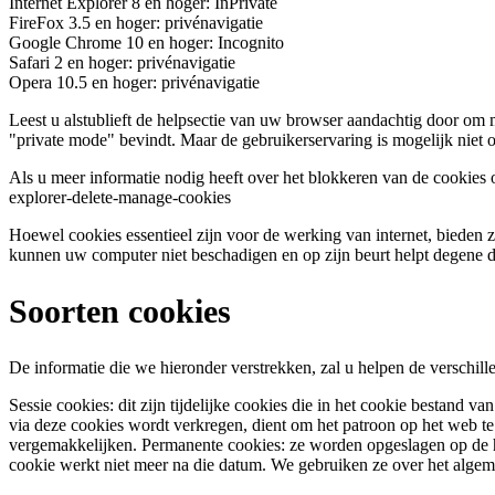
Internet Explorer 8 en hoger: InPrivate
FireFox 3.5 en hoger: privénavigatie
Google Chrome 10 en hoger: Incognito
Safari 2 en hoger: privénavigatie
Opera 10.5 en hoger: privénavigatie
Leest u alstublieft de helpsectie van uw browser aandachtig door om 
"private mode" bevindt. Maar de gebruikerservaring is mogelijk nie
Als u meer informatie nodig heeft over het blokkeren van de cookies 
explorer-delete-manage-cookies
Hoewel cookies essentieel zijn voor de werking van internet, bieden z
kunnen uw computer niet beschadigen en op zijn beurt helpt degene die
Soorten cookies
De informatie die we hieronder verstrekken, zal u helpen de verschill
Sessie cookies: dit zijn tijdelijke cookies die in het cookie bestand v
via deze cookies wordt verkregen, dient om het patroon op het web te a
vergemakkelijken. Permanente cookies: ze worden opgeslagen op de ha
cookie werkt niet meer na die datum. We gebruiken ze over het algem