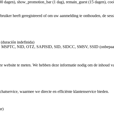
400 dagen), show_promotion_bar (1 dag), remain_guest (15 dagen), coo
ebruiker heeft geregistreerd of om uw aanmelding te onthouden, de ses
 (duración indefinida)
TC, NID, OTZ, SAPISID, SID, SIDCC, SMSV, SSID (onbepaal
ze website te meten. We hebben deze informatie nodig om de inhoud va
chatservice, waarmee we directe en efficiënte klantenservice bieden.
ur)