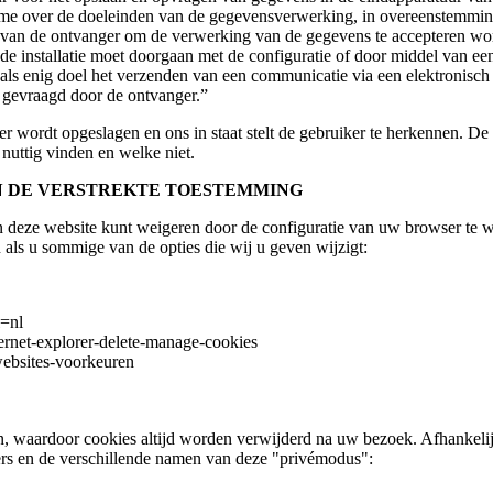
 name over de doeleinden van de gegevensverwerking, in overeenstemmi
g van de ontvanger om de verwerking van de gegevens te accepteren wor
de installatie moet doorgaan met de configuratie of door middel van een
 als enig doel het verzenden van een communicatie via een elektronisch
k gevraagd door de ontvanger.”
r wordt opgeslagen en ons in staat stelt de gebruiker te herkennen. De
nuttig vinden en welke niet.
AN DE VERSTREKTE TOESTEMMING
van deze website kunt weigeren door de configuratie van uw browser te
 als u sommige van de opties die wij u geven wijzigt:
l=nl
ternet-explorer-delete-manage-cookies
-websites-voorkeuren
n, waardoor cookies altijd worden verwijderd na uw bezoek. Afhankel
ers en de verschillende namen van deze "privémodus":