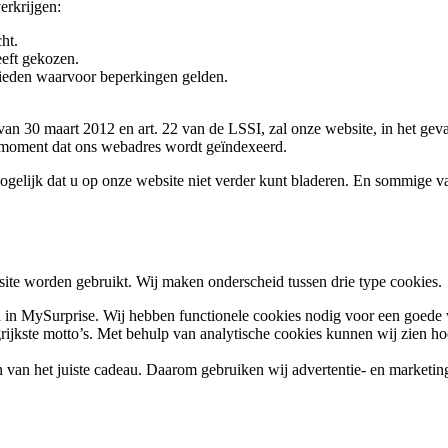
erkrijgen:
ht.
eeft gekozen.
ebieden waarvoor beperkingen gelden.
an 30 maart 2012 en art. 22 van de LSSI, zal onze website, in het gev
e moment dat ons webadres wordt geïndexeerd.
t mogelijk dat u op onze website niet verder kunt bladeren. En sommige v
bsite worden gebruikt. Wij maken onderscheid tussen drie type cookies.
n in MySurprise. Wij hebben functionele cookies nodig voor een goede
grijkste motto’s. Met behulp van analytische cookies kunnen wij zien 
n van het juiste cadeau. Daarom gebruiken wij advertentie- en marketi