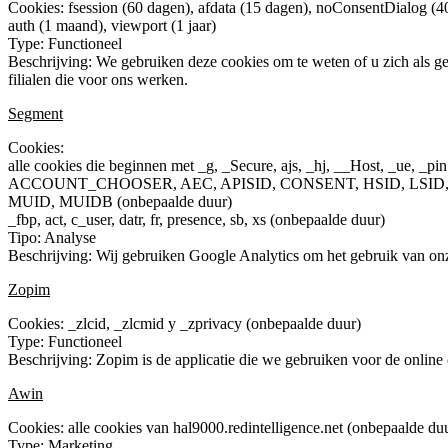
Cookies: fsession (60 dagen), afdata (15 dagen), noConsentDialog (
auth (1 maand), viewport (1 jaar)
Type: Functioneel
Beschrijving: We gebruiken deze cookies om te weten of u zich als g
filialen die voor ons werken.
Segment
Cookies:
alle cookies die beginnen met _g, _Secure, ajs, _hj, __Host, _ue, _pin
ACCOUNT_CHOOSER, AEC, APISID, CONSENT, HSID, LSID, MSP
MUID, MUIDB (onbepaalde duur)
_fbp, act, c_user, datr, fr, presence, sb, xs (onbepaalde duur)
Tipo: Analyse
Beschrijving: Wij gebruiken Google Analytics om het gebruik van on
Zopim
Cookies: _zlcid, _zlcmid y _zprivacy (onbepaalde duur)
Type: Functioneel
Beschrijving: Zopim is de applicatie die we gebruiken voor de online 
Awin
Cookies: alle cookies van hal9000.redintelligence.net (onbepaalde du
Type: Marketing