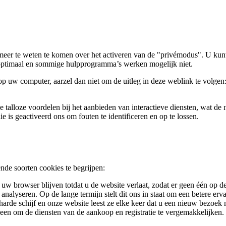
meer te weten te komen over het activeren van de "privémodus". U kunt
t optimaal en sommige hulpprogramma’s werken mogelijk niet.
op uw computer, aarzel dan niet om de uitleg in deze weblink te volgen:
e talloze voordelen bij het aanbieden van interactieve diensten, wat de
 is geactiveerd ons om fouten te identificeren en op te lossen.
ende soorten cookies te begrijpen:
an uw browser blijven totdat u de website verlaat, zodat er geen één op 
nalyseren. Op de lange termijn stelt dit ons in staat om een betere erv
rde schijf en onze website leest ze elke keer dat u een nieuw bezoek
een om de diensten van de aankoop en registratie te vergemakkelijken.