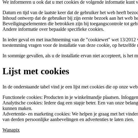
We informeren u ook dat u met cookies de volgende informatie kunt v
Datum en tijd van de laatste keer dat de gebruiker het web heeft bezoc
Inhoud ontwerp dat de gebruiker bij zijn eerste bezoek aan het web h
Beveiligingselementen die betrokken zijn bij toegangscontrole tot g
Andere informatie over bepaalde specifieke cookies.
In ieder geval en met inachtneming van de "cookiewet" wet 13/2012 v
toestemming vragen voor de installatie van deze cookie, op hetzelfd
In sommige gevallen, als u de installatie ervan niet accepteert, is he
Lijst met cookies
In de onderstaande tabel vind je een lijst met cookies die op onze we
Functionele cookies: Producten in je winkelmandje plaatsen. Inlogge
Analytische cookies: Iedere dag een stapje beter. Een van onze belan
kunnen maken.
Advertentie- en marketing cookies: We helpen je graag met het vinde
van derden persoonlijke aanbevelingen en advertenties te laten zien.
Wanapix