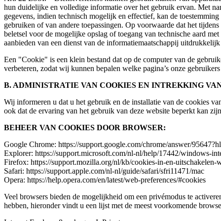
hun duidelijke en volledige informatie over het gebruik ervan. Met
gegevens, indien technisch mogelijk en effectief, kan de toestemmin
gebruiken of van andere toepassingen. Op voorwaarde dat het tijdens 
beletsel voor de mogelijke opslag of toegang van technische aard met
aanbieden van een dienst van de informatiemaatschappij uitdrukkelij
Een "Cookie" is een klein bestand dat op de computer van de gebruike
verbeteren, zodat wij kunnen bepalen welke pagina’s onze gebruikers 
B. ADMINISTRATIE VAN COOKIES EN INTREKKING V
Wij informeren u dat u het gebruik en de installatie van de cookies 
ook dat de ervaring van het gebruik van deze website beperkt kan zijn
BEHEER VAN COOKIES DOOR BROWSER:
Google Chrome: https://support.google.com/chrome/answer/95647?h
Explorer: https://support.microsoft.com/nl-nl/help/17442/windows-in
Firefox: https://support.mozilla.org/nl/kb/cookies-in-en-uitschakelen
Safari: https://support.apple.com/nl-nl/guide/safari/sfri11471/mac
Opera: https://help.opera.com/en/latest/web-preferences/#cookies
Veel browsers bieden de mogelijkheid om een privémodus te activere
hebben, hieronder vindt u een lijst met de meest voorkomende brows