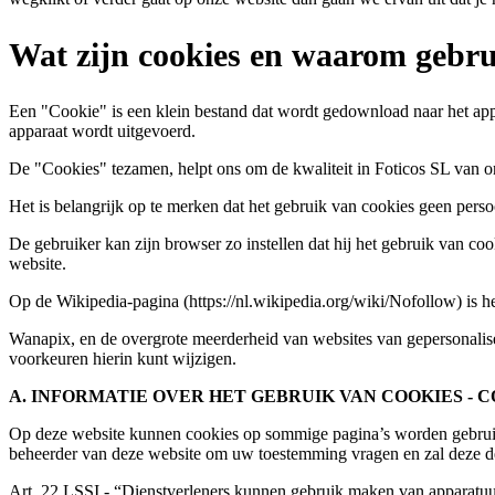
Wat zijn cookies en waarom gebru
Een "Cookie" is een klein bestand dat wordt gedownload naar het appa
apparaat wordt uitgevoerd.
De "Cookies" tezamen, helpt ons om de kwaliteit in Foticos SL van on
Het is belangrijk op te merken dat het gebruik van cookies geen perso
De gebruiker kan zijn browser zo instellen dat hij het gebruik van coo
website.
Op de Wikipedia-pagina (https://nl.wikipedia.org/wiki/Nofollow) is h
Wanapix, en de overgrote meerderheid van websites van gepersonalisee
voorkeuren hierin kunt wijzigen.
A. INFORMATIE OVER HET GEBRUIK VAN COOKIES - 
Op deze website kunnen cookies op sommige pagina’s worden gebruikt. 
beheerder van deze website om uw toestemming vragen en zal deze de
Art. 22 LSSI.- “Dienstverleners kunnen gebruik maken van apparatuu