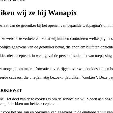
iken wij ze bij Wanapix
raat van de gebruiker bij het openen van bepaalde webpagina’s om infor
ze website te verbeteren, zodat wij kunnen controleren welke pagina’s 
onlijke gegevens van de gebruiker bevat, die anoniem blijft ten opzicht
kies niet accepteert, in welk geval de personalisatie niet van toepassin
et mogelijk om meer informatie te verkrijgen over wat cookies zijn en 
rde cadeaus, die u regelmatig bezoekt, gebruiken "cookies". Deze pagi
COOKIEWET
Het doel van deze cookies is om de service die wij bieden aan onze kl
 optie hebben om het te accepteren.
r voor het opslaan en opvragen van gegevens in de eindapparatuur van