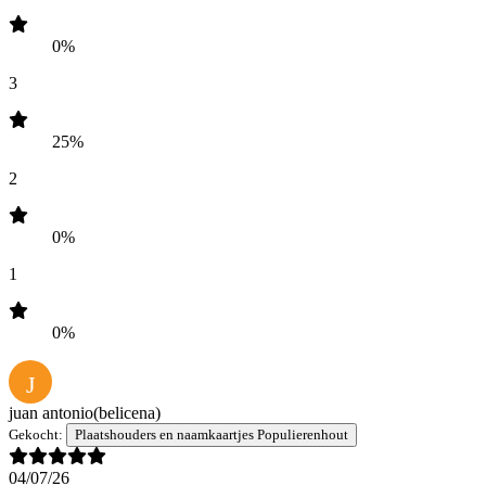
0%
3
25%
2
0%
1
0%
J
juan antonio
(belicena)
Gekocht:
Plaatshouders en naamkaartjes Populierenhout
04/07/26