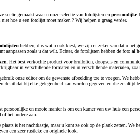
ze sectie gemaakt waar u onze selectie van fotolijsten en
persoonlijke 
u niet hoe u een fotolijst moet maken ? Wij helpen u graag verder.
otolijsten
hebben, dus wat u ook kiest, we zijn er zeker van dat u het 
t aanpassen zoals u dat wilt. Echter, de fotolijsten hebben de foto
al 
ken
. Het best verkochte product voor bruiloften, doopsels en commun
ijgbaar in verschillende formaten en in verschillende materialen, zoals 
n gebruik onze editor om de gewenste afbeelding toe te voegen. We hebb
en detail dat bij elke gelegenheid kan worden gegeven en die ze altijd l
 persoonlijke en mooie manier is om een kamer van uw huis een persoon
l of het andere aan.
che plaats is het nachtkastje, maar u kunt ze ook op de plank zetten. 
en een zeer rustieke en originele look.