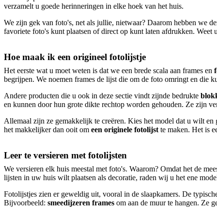
verzamelt u goede herinneringen in elke hoek van het huis.
We zijn gek van foto's, net als jullie, nietwaar? Daarom hebben we de
favoriete foto's kunt plaatsen of direct op kunt laten afdrukken. Weet 
Hoe maak ik een origineel fotolijstje
Het eerste wat u moet weten is dat we een brede scala aan frames en
f
begrijpen. We noemen frames de lijst die om de foto omringt en die kun
Andere producten die u ook in deze sectie vindt zijnde bedrukte
blok
en kunnen door hun grote dikte rechtop worden gehouden. Ze zijn verkr
Allemaal zijn ze gemakkelijk te creëren. Kies het model dat u wilt e
het makkelijker dan ooit om
een originele fotolijst
te maken. Het is e
Leer te versieren met fotolijsten
We versieren elk huis meestal met foto's. Waarom? Omdat het de meest
lijsten in uw huis wilt plaatsen als decoratie, raden wij u het ene mode
Fotolijstjes zien er geweldig uit, vooral in de slaapkamers. De typis
Bijvoorbeeld:
smeedijzeren frames
om aan de muur te hangen. Ze gev