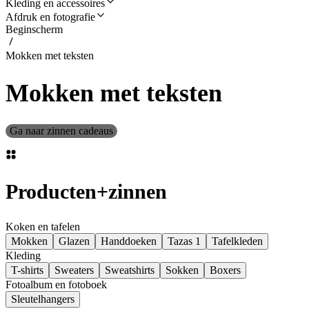
Kleding en accessoires
Afdruk en fotografie
Beginscherm
Mokken met teksten
Mokken met teksten
Ga naar zinnen cadeaus
Producten
+
zinnen
Koken en tafelen
Mokken
Glazen
Handdoeken
Tazas 1
Tafelkleden
Kleding
T-shirts
Sweaters
Sweatshirts
Sokken
Boxers
Fotoalbum en fotoboek
Sleutelhangers