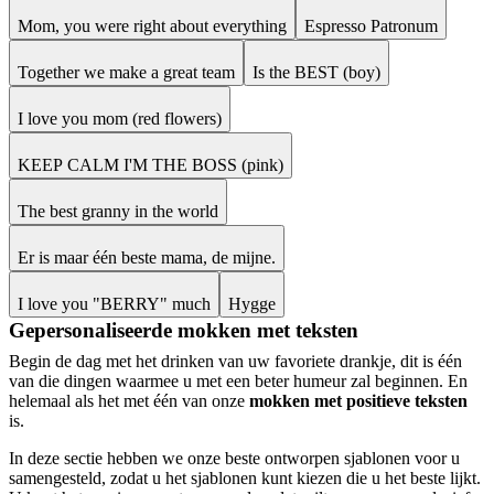
Mom, you were right about everything
Espresso Patronum
Together we make a great team
Is the BEST (boy)
I love you mom (red flowers)
KEEP CALM I'M THE BOSS (pink)
The best granny in the world
Er is maar één beste mama, de mijne.
I love you "BERRY" much
Hygge
Gepersonaliseerde mokken met teksten
Begin de dag met het drinken van uw favoriete drankje, dit is één
van die dingen waarmee u met een beter humeur zal beginnen. En
helemaal als het met één van onze
mokken met positieve teksten
is.
In deze sectie hebben we onze beste ontworpen sjablonen voor u
samengesteld, zodat u het sjablonen kunt kiezen die u het beste lijkt.