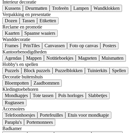
Interieur decoratie
Kussens
Deurmatten
Trofeeën
Lampen
Wandklokken
Verpakking en presentatie
Dozen
Tassen
Etiketten
Reclame en promotie
Kaarten
Spaanse waaiers
Wanddecoratie
Frames
PrinTiles
Canvassen
Foto op canvas
Posters
Kantoorbenodigdheden
Agendas
Mappen
Notitieboekjes
Magneten
Muismatten
Hobby's en spellen
Puzzels
Block puzzels
Puzzelblokken
Tuinierkits
Spellen
Decoratie buitenshuis
Bloempotten
Zaadbommen
Kledingtoebehoren
Mondkapjes
Tote tassen
Pols horloges
Slabbetjes
Rugtassen
Accessoires
Telefoonhoesjes
Portefeuilles
Etuis voor mondkapje
Paraplu's
Portemonnees
Badkamer