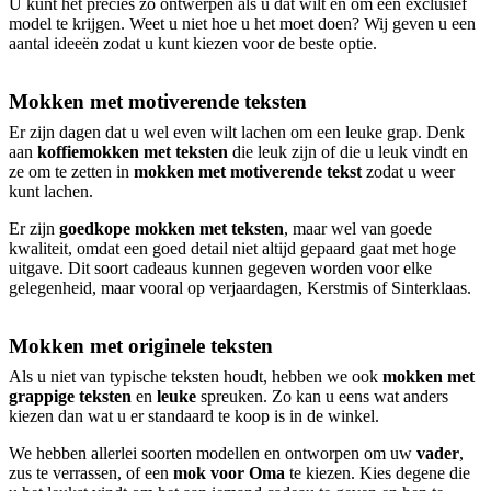
U kunt het precies zo ontwerpen als u dat wilt en om een exclusief
model te krijgen. Weet u niet hoe u het moet doen? Wij geven u een
aantal ideeën zodat u kunt kiezen voor de beste optie.
Mokken met motiverende teksten
Er zijn dagen dat u wel even wilt lachen om een leuke grap. Denk
aan
koffiemokken met teksten
die leuk zijn of die u leuk vindt en
ze om te zetten in
mokken met motiverende tekst
zodat u weer
kunt lachen.
Er zijn
goedkope mokken met teksten
, maar wel van goede
kwaliteit, omdat een goed detail niet altijd gepaard gaat met hoge
uitgave. Dit soort cadeaus kunnen gegeven worden voor elke
gelegenheid, maar vooral op verjaardagen, Kerstmis of Sinterklaas.
Mokken met originele teksten
Als u niet van typische teksten houdt, hebben we ook
mokken met
grappige teksten
en
leuke
spreuken. Zo kan u eens wat anders
kiezen dan wat u er standaard te koop is in de winkel.
We hebben allerlei soorten modellen en ontworpen om uw
vader
,
zus te verrassen, of een
mok voor Oma
te kiezen. Kies degene die