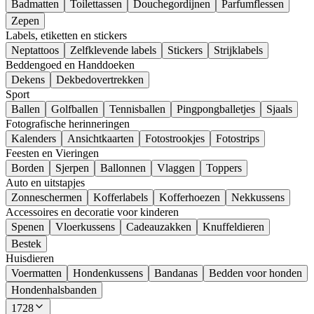
Badmatten
Toilettassen
Douchegordijnen
Parfumflessen
Zepen
Labels, etiketten en stickers
Neptattoos
Zelfklevende labels
Stickers
Strijklabels
Beddengoed en Handdoeken
Dekens
Dekbedovertrekken
Sport
Ballen
Golfballen
Tennisballen
Pingpongballetjes
Sjaals
Fotografische herinneringen
Kalenders
Ansichtkaarten
Fotostrookjes
Fotostrips
Feesten en Vieringen
Borden
Sjerpen
Ballonnen
Vlaggen
Toppers
Auto en uitstapjes
Zonneschermen
Kofferlabels
Kofferhoezen
Nekkussens
Accessoires en decoratie voor kinderen
Spenen
Vloerkussens
Cadeauzakken
Knuffeldieren
Bestek
Huisdieren
Voermatten
Hondenkussens
Bandanas
Bedden voor honden
Hondenhalsbanden
1728