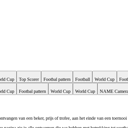
rld Cup
Top Scorer
Footbal pattern
Football
World Cup
Foot
rld Cup
Footbal pattern
World Cup
World Cup
NAME Camer
t ontvangen van een beker, prijs of trofee, aan het einde van een toerno
e pagina zie je alle ontwerpen die we hebben met betrekking tot voetb