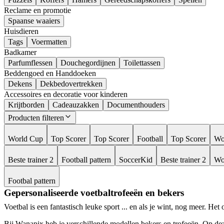
Reclame en promotie
Spaanse waaiers
Huisdieren
Tags
Voermatten
Badkamer
Parfumflessen
Douchegordijnen
Toilettassen
Beddengoed en Handdoeken
Dekens
Dekbedovertrekken
Accessoires en decoratie voor kinderen
Krijtborden
Cadeauzakken
Documenthouders
Producten filteren
World Cup
Top Scorer
Top Scorer
Football
Top Scorer
Wo
Beste trainer 2
Football pattern
SoccerKid
Beste trainer 2
Wo
Footbal pattern
Gepersonaliseerde voetbaltrofeeën en bekers
Voetbal is een fantastisch leuke sport ... en als je wint, nog meer. He
Bij Wanapix heb je verschillende modellen bekers en trofeeën. Op dez