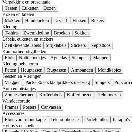
Verpakking en presentatie
Tassen
Etiketten
Dozen
Koken en tafelen
Mokken
Handdoeken
Tazas 1
Flessen
Bekers
Kleding
T-shirts
Zwemkleding
Broeken
Sokken
Labels, etiketten en stickers
Zelfklevende labels
Strijklabels
Stickers
Neptattoos
Kantoorbenodigdheden
Etuis
Notitieboekjes
Agendas
Stempels
Mappen
Kledingtoebehoren
Petten
Heuptassen
Rugtassen
Armbanden
Mondkapjes
Feesten en Vieringen
Vlaggen
Packs 36 cocktailprikkers met vlag
Slingers
Popcorn 
Auto en uitstapjes
Zonneschermen
Kofferlabels
Kofferhoezen
Helmhoezen
Wanddecoratie
Frames
Posters
Canvassen
Accessoires
Etuis voor mondkapje
Telefoonhoesjes
Portefeuilles
Paraplu's
Hobby's en spellen
Puzzels
Koffers
Hamers
Gereedschapskoffers
Spellen