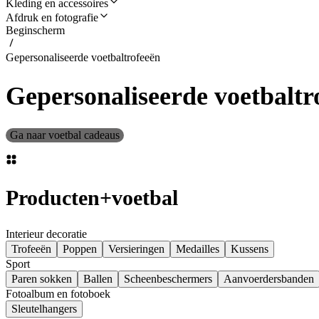
Kleding en accessoires
Afdruk en fotografie
Beginscherm
Gepersonaliseerde voetbaltrofeeën
Gepersonaliseerde voetbaltr
Ga naar voetbal cadeaus
Producten
+
voetbal
Interieur decoratie
Trofeeën
Poppen
Versieringen
Medailles
Kussens
Sport
Paren sokken
Ballen
Scheenbeschermers
Aanvoerdersbanden
Fotoalbum en fotoboek
Sleutelhangers