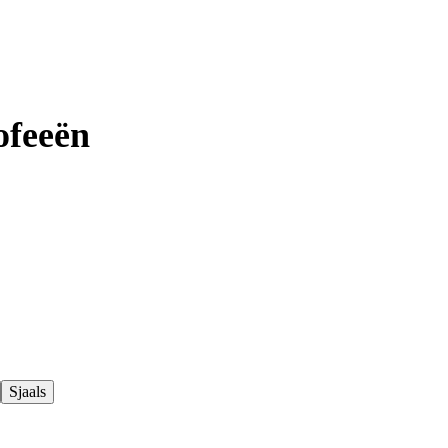
ofeeën
Sjaals