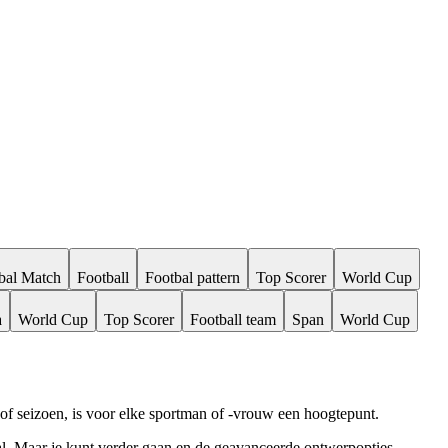
bal Match
Football
Footbal pattern
Top Scorer
World Cup
a
World Cup
Top Scorer
Football team
Span
World Cup
oi of seizoen, is voor elke sportman of -vrouw een hoogtepunt.
al. Maar je kunt verder gaan en de geavanceerde ontwerpopties