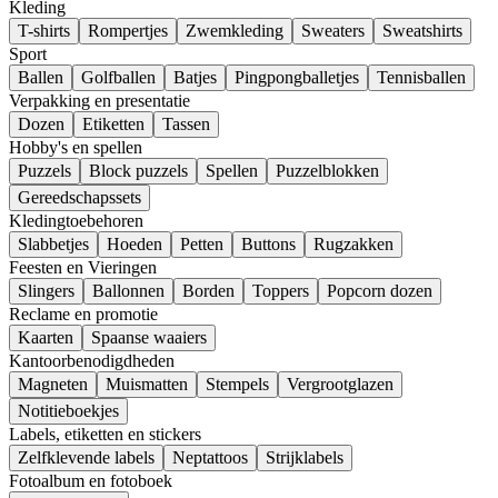
Kleding
T-shirts
Rompertjes
Zwemkleding
Sweaters
Sweatshirts
Sport
Ballen
Golfballen
Batjes
Pingpongballetjes
Tennisballen
Verpakking en presentatie
Dozen
Etiketten
Tassen
Hobby's en spellen
Puzzels
Block puzzels
Spellen
Puzzelblokken
Gereedschapssets
Kledingtoebehoren
Slabbetjes
Hoeden
Petten
Buttons
Rugzakken
Feesten en Vieringen
Slingers
Ballonnen
Borden
Toppers
Popcorn dozen
Reclame en promotie
Kaarten
Spaanse waaiers
Kantoorbenodigdheden
Magneten
Muismatten
Stempels
Vergrootglazen
Notitieboekjes
Labels, etiketten en stickers
Zelfklevende labels
Neptattoos
Strijklabels
Fotoalbum en fotoboek