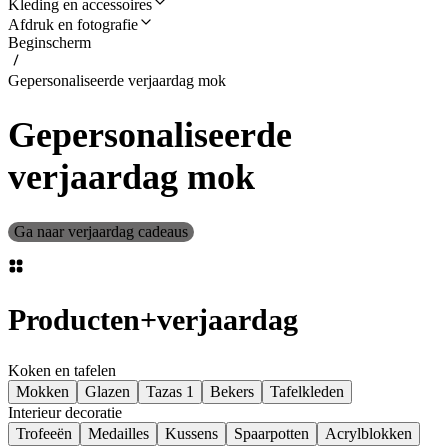
Kleding en accessoires
Afdruk en fotografie
Beginscherm
Gepersonaliseerde verjaardag mok
Gepersonaliseerde
verjaardag mok
Ga naar verjaardag cadeaus
Producten
+
verjaardag
Koken en tafelen
Mokken
Glazen
Tazas 1
Bekers
Tafelkleden
Interieur decoratie
Trofeeën
Medailles
Kussens
Spaarpotten
Acrylblokken