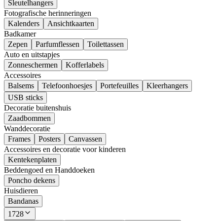
Sleutelhangers
Fotografische herinneringen
Kalenders
Ansichtkaarten
Badkamer
Zepen
Parfumflessen
Toilettassen
Auto en uitstapjes
Zonneschermen
Kofferlabels
Accessoires
Balsems
Telefoonhoesjes
Portefeuilles
Kleerhangers
USB sticks
Decoratie buitenshuis
Zaadbommen
Wanddecoratie
Frames
Posters
Canvassen
Accessoires en decoratie voor kinderen
Kentekenplaten
Beddengoed en Handdoeken
Poncho dekens
Huisdieren
Bandanas
1728