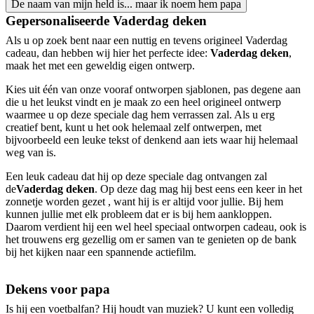
De naam van mijn held is... maar ik noem hem papa
Gepersonaliseerde Vaderdag deken
Als u op zoek bent naar een nuttig en tevens origineel Vaderdag
cadeau, dan hebben wij hier het perfecte idee:
Vaderdag deken
,
maak het met een geweldig eigen ontwerp.
Kies uit één van onze vooraf ontworpen sjablonen, pas degene aan
die u het leukst vindt en je maak zo een heel origineel ontwerp
waarmee u op deze speciale dag hem verrassen zal. Als u erg
creatief bent, kunt u het ook helemaal zelf ontwerpen, met
bijvoorbeeld een leuke tekst of denkend aan iets waar hij helemaal
weg van is.
Een leuk cadeau dat hij op deze speciale dag ontvangen zal
de
Vaderdag deken
. Op deze dag mag hij best eens een keer in het
zonnetje worden gezet , want hij is er altijd voor jullie. Bij hem
kunnen jullie met elk probleem dat er is bij hem aankloppen.
Daarom verdient hij een wel heel speciaal ontworpen cadeau, ook is
het trouwens erg gezellig om er samen van te genieten op de bank
bij het kijken naar een spannende actiefilm.
Dekens voor papa
Is hij een voetbalfan? Hij houdt van muziek? U kunt een volledig