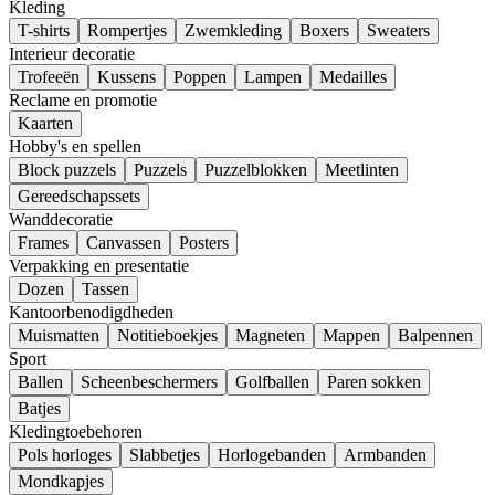
Kleding
T-shirts
Rompertjes
Zwemkleding
Boxers
Sweaters
Interieur decoratie
Trofeeën
Kussens
Poppen
Lampen
Medailles
Reclame en promotie
Kaarten
Hobby's en spellen
Block puzzels
Puzzels
Puzzelblokken
Meetlinten
Gereedschapssets
Wanddecoratie
Frames
Canvassen
Posters
Verpakking en presentatie
Dozen
Tassen
Kantoorbenodigdheden
Muismatten
Notitieboekjes
Magneten
Mappen
Balpennen
Sport
Ballen
Scheenbeschermers
Golfballen
Paren sokken
Batjes
Kledingtoebehoren
Pols horloges
Slabbetjes
Horlogebanden
Armbanden
Mondkapjes