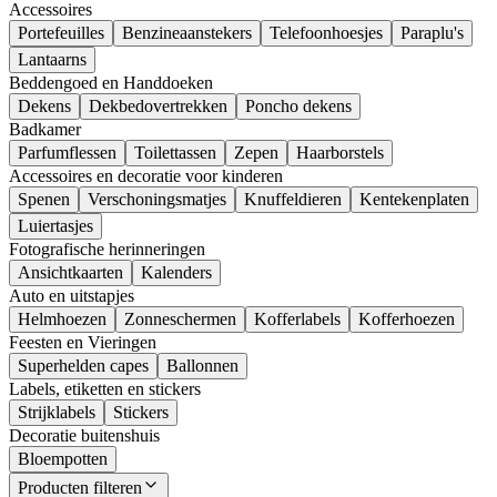
Accessoires
Portefeuilles
Benzineaanstekers
Telefoonhoesjes
Paraplu's
Lantaarns
Beddengoed en Handdoeken
Dekens
Dekbedovertrekken
Poncho dekens
Badkamer
Parfumflessen
Toilettassen
Zepen
Haarborstels
Accessoires en decoratie voor kinderen
Spenen
Verschoningsmatjes
Knuffeldieren
Kentekenplaten
Luiertasjes
Fotografische herinneringen
Ansichtkaarten
Kalenders
Auto en uitstapjes
Helmhoezen
Zonneschermen
Kofferlabels
Kofferhoezen
Feesten en Vieringen
Superhelden capes
Ballonnen
Labels, etiketten en stickers
Strijklabels
Stickers
Decoratie buitenshuis
Bloempotten
Producten filteren