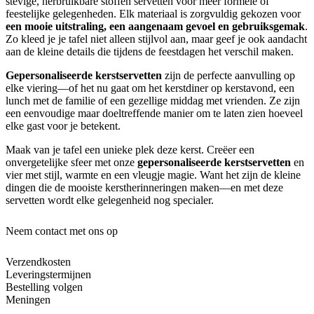
stevige, herbruikbare stoffen servetten voor meer formele of
feestelijke gelegenheden. Elk materiaal is zorgvuldig gekozen voor
een mooie uitstraling, een aangenaam gevoel en gebruiksgemak
.
Zo kleed je je tafel niet alleen stijlvol aan, maar geef je ook aandacht
aan de kleine details die tijdens de feestdagen het verschil maken.
Gepersonaliseerde kerstservetten
zijn de perfecte aanvulling op
elke viering—of het nu gaat om het kerstdiner op kerstavond, een
lunch met de familie of een gezellige middag met vrienden. Ze zijn
een eenvoudige maar doeltreffende manier om te laten zien hoeveel
elke gast voor je betekent.
Maak van je tafel een unieke plek deze kerst. Creëer een
onvergetelijke sfeer met onze
gepersonaliseerde kerstservetten
en
vier met stijl, warmte en een vleugje magie. Want het zijn de kleine
dingen die de mooiste kerstherinneringen maken—en met deze
servetten wordt elke gelegenheid nog specialer.
Neem contact met ons op
Verzendkosten
Leveringstermijnen
Bestelling volgen
Meningen