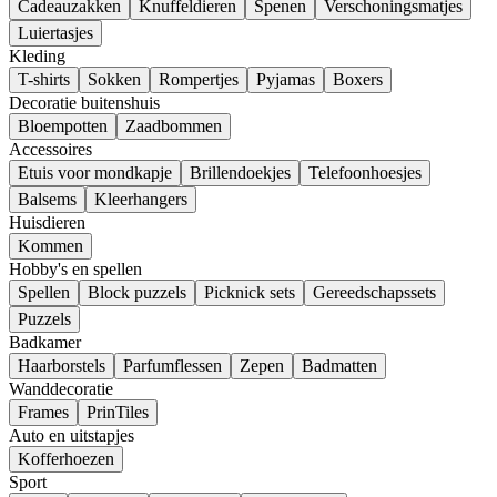
Cadeauzakken
Knuffeldieren
Spenen
Verschoningsmatjes
Luiertasjes
Kleding
T-shirts
Sokken
Rompertjes
Pyjamas
Boxers
Decoratie buitenshuis
Bloempotten
Zaadbommen
Accessoires
Etuis voor mondkapje
Brillendoekjes
Telefoonhoesjes
Balsems
Kleerhangers
Huisdieren
Kommen
Hobby's en spellen
Spellen
Block puzzels
Picknick sets
Gereedschapssets
Puzzels
Badkamer
Haarborstels
Parfumflessen
Zepen
Badmatten
Wanddecoratie
Frames
PrinTiles
Auto en uitstapjes
Kofferhoezen
Sport