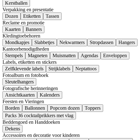
Kerstballen
Verpakking en presentatie
Dozen
Etiketten
Tassen
Reclame en promotie
Kaarten
Banners
Kledingtoebehoren
Mondkapjes
Slabbetjes
Nekwarmers
Stropdassen
Hangers
Kantoorbenodigdheden
Stempels
Magneten
Muismatten
Agendas
Enveloppen
Labels, etiketten en stickers
Zelfklevende labels
Strijklabels
Neptattoos
Fotoalbum en fotoboek
Sleutelhangers
Fotografische herinneringen
Ansichtkaarten
Kalenders
Feesten en Vieringen
Borden
Ballonnen
Popcorn dozen
Toppers
Packs 36 cocktailprikkers met vlag
Beddengoed en Handdoeken
Dekens
Accessoires en decoratie voor kinderen