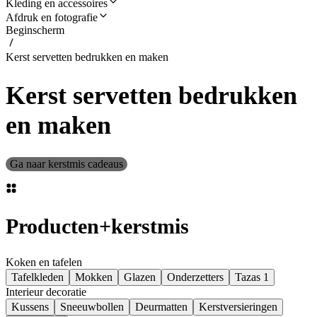
Kleding en accessoires
Afdruk en fotografie
Beginscherm
Kerst servetten bedrukken en maken
Kerst servetten bedrukken
en maken
Ga naar kerstmis cadeaus
Producten
+
kerstmis
Koken en tafelen
Tafelkleden
Mokken
Glazen
Onderzetters
Tazas 1
Interieur decoratie
Kussens
Sneeuwbollen
Deurmatten
Kerstversieringen