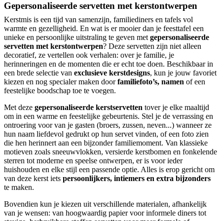
Gepersonaliseerde servetten met kerstontwerpen
Kerstmis is een tijd van samenzijn, familiediners en tafels vol
warmte en gezelligheid. En wat is er mooier dan je feesttafel een
unieke en persoonlijke uitstraling te geven met
gepersonaliseerde
servetten met kerstontwerpen
? Deze servetten zijn niet alleen
decoratief, ze vertellen ook verhalen: over je familie, je
herinneringen en de momenten die er echt toe doen. Beschikbaar in
een brede selectie van
exclusieve kerstdesigns
, kun je jouw favoriet
kiezen en nog specialer maken door
familiefoto’s, namen
of een
feestelijke boodschap toe te voegen.
Met deze
gepersonaliseerde kerstservetten
tover je elke maaltijd
om in een warme en feestelijke gebeurtenis. Stel je de verrassing en
ontroering voor van je gasten (broers, zussen, neven...) wanneer ze
hun naam liefdevol gedrukt op hun servet vinden, of een foto zien
die hen herinnert aan een bijzonder familiemoment. Van klassieke
motieven zoals sneeuwvlokken, versierde kerstbomen en fonkelende
sterren tot moderne en speelse ontwerpen, er is voor ieder
huishouden en elke stijl een passende optie. Alles is erop gericht om
van deze kerst iets
persoonlijkers, intiemers en extra bijzonders
te maken.
Bovendien kun je kiezen uit verschillende materialen, afhankelijk
van je wensen: van hoogwaardig papier voor informele diners tot