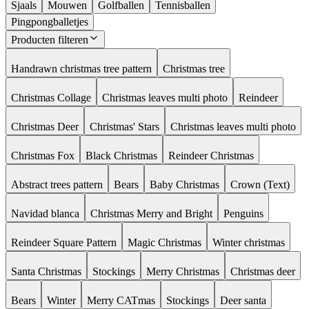
Sjaals
Mouwen
Golfballen
Tennisballen
Pingpongballetjes
Producten filteren
Handrawn christmas tree pattern
Christmas tree
Christmas Collage
Christmas leaves multi photo
Reindeer
Christmas Deer
Christmas' Stars
Christmas leaves multi photo
Christmas Fox
Black Christmas
Reindeer Christmas
Abstract trees pattern
Bears
Baby Christmas
Crown (Text)
Navidad blanca
Christmas Merry and Bright
Penguins
Reindeer Square Pattern
Magic Christmas
Winter christmas
Santa Christmas
Stockings
Merry Christmas
Christmas deer
Bears
Winter
Merry CATmas
Stockings
Deer santa