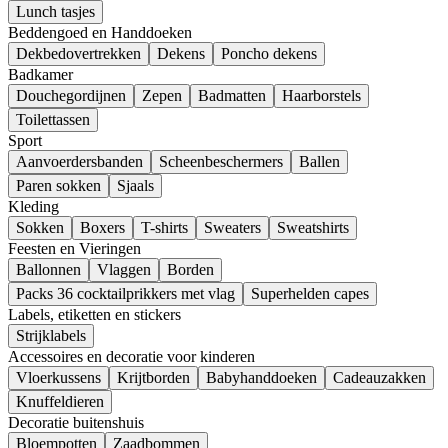
Lunch tasjes
Beddengoed en Handdoeken
Dekbedovertrekken
Dekens
Poncho dekens
Badkamer
Douchegordijnen
Zepen
Badmatten
Haarborstels
Toilettassen
Sport
Aanvoerdersbanden
Scheenbeschermers
Ballen
Paren sokken
Sjaals
Kleding
Sokken
Boxers
T-shirts
Sweaters
Sweatshirts
Feesten en Vieringen
Ballonnen
Vlaggen
Borden
Packs 36 cocktailprikkers met vlag
Superhelden capes
Labels, etiketten en stickers
Strijklabels
Accessoires en decoratie voor kinderen
Vloerkussens
Krijtborden
Babyhanddoeken
Cadeauzakken
Knuffeldieren
Decoratie buitenshuis
Bloempotten
Zaadbommen