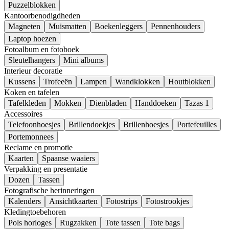
Puzzelblokken
Kantoorbenodigdheden
Magneten
Muismatten
Boekenleggers
Pennenhouders
Laptop hoezen
Fotoalbum en fotoboek
Sleutelhangers
Mini albums
Interieur decoratie
Kussens
Trofeeën
Lampen
Wandklokken
Houtblokken
Koken en tafelen
Tafelkleden
Mokken
Dienbladen
Handdoeken
Tazas 1
Accessoires
Telefoonhoesjes
Brillendoekjes
Brillenhoesjes
Portefeuilles
Portemonnees
Reclame en promotie
Kaarten
Spaanse waaiers
Verpakking en presentatie
Dozen
Tassen
Fotografische herinneringen
Kalenders
Ansichtkaarten
Fotostrips
Fotostrookjes
Kledingtoebehoren
Pols horloges
Rugzakken
Tote tassen
Tote bags