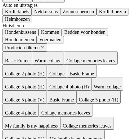
Auto en uitstapjes
Kofferlabels
Nekkussens
Zonneschermen
Kofferhoezen
Helmhoezen
Huisdieren
Hondenkussens
Kommen
Bedden voor honden
Hondenriemen
Voermatten
Producten filteren
Basic Frame
Warm collage
Collage memories leaves
Collage 2 photo (H)
Collage
Basic Frame
Collage 5 photo (H)
Collage 4 photo (H)
Warm collage
Collage 5 photo (V)
Basic Frame
Collage 5 photo (H)
Collage 4 photo
Collage memories leaves
My family is my happiness
Collage memories leaves
Collage 2 photo (H)
My family is my happiness