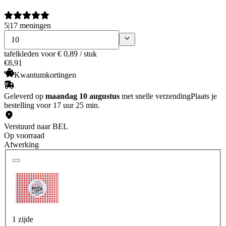
5
|
17 meningen
tafelkleden
voor € 0,89 / stuk
€
8
,
91
Kwantumkortingen
Geleverd op
maandag 10 augustus
met snelle verzending
Plaats je
bestelling voor 17 uur 25 min.
Verstuurd naar BEL
Op voorraad
Afwerking
1 zijde