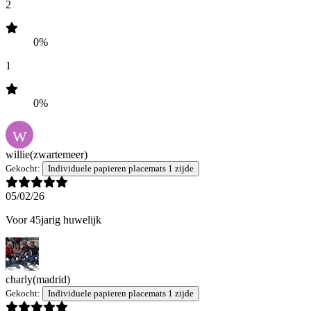
2
0%
1
0%
W
willie
(zwartemeer)
Gekocht:
Individuele papieren placemats 1 zijde
05/02/26
Voor 45jarig huwelijk
charly
(madrid)
Gekocht:
Individuele papieren placemats 1 zijde