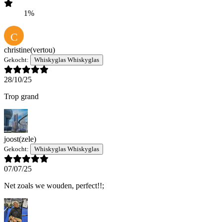
1%
C
christine
(vertou)
Gekocht:
Whiskyglas Whiskyglas
28/10/25
Trop grand
joost
(zele)
Gekocht:
Whiskyglas Whiskyglas
07/07/25
Net zoals we wouden, perfect!!;