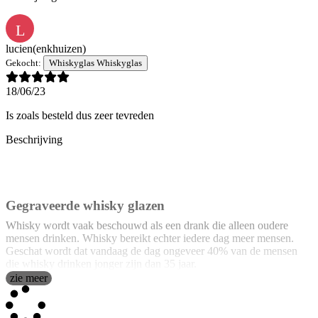
L
lucien
(enkhuizen)
Gekocht:
Whiskyglas Whiskyglas
18/06/23
Is zoals besteld dus zeer tevreden
Beschrijving
Gegraveerde whisky glazen
Whisky wordt vaak beschouwd als een drank die alleen oudere
mensen drinken. Whisky bereikt echter iedere dag meer mensen.
Geschat wordt dat vandaag de dag ongeveer 40% van de mensen
die whisky drinken jonger zijn dan 35 jaar.
zie meer
Het is net zo belangrijk dat de drank die je gaat drinken van goede
kwaliteit is als dat je het perfecte glas gebruikt om hem in te drinken.
Met deze prachtig gegraveerde whiskyglazen heb je het perfecte