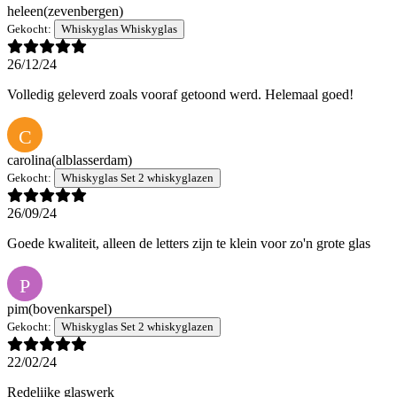
heleen
(zevenbergen)
Gekocht:
Whiskyglas Whiskyglas
26/12/24
Volledig geleverd zoals vooraf getoond werd. Helemaal goed!
C
carolina
(alblasserdam)
Gekocht:
Whiskyglas Set 2 whiskyglazen
26/09/24
Goede kwaliteit, alleen de letters zijn te klein voor zo'n grote glas
P
pim
(bovenkarspel)
Gekocht:
Whiskyglas Set 2 whiskyglazen
22/02/24
Redelijke glaswerk