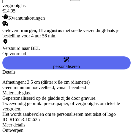
vergrootglas
€
14
,
95
Kwantumkortingen
Geleverd
morgen, 11 augustus
met snelle verzending
Plaats je
bestelling voor 4 uur 56 min.
Verstuurd naar BEL
Op voorraad
personaliseren
Details
Afmetingen: 3,5 cm (dikte) x 8ø cm (diameter)
Geen minimumhoeveelheid, vanaf 1 eenheid
Materiaal: glas.
Gepersonaliseerd op de gladde zijde door gravure.
Tweevoudig gebruik: presse-papier, of vergrootglas om tekst te
vergroten.
Het wordt aanbevolen om te personaliseren met tekst of logo
ID: #16553-105625
Meer details
Ontwerpen