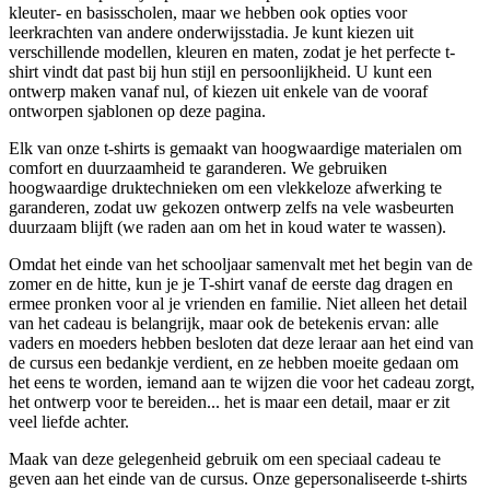
kleuter- en basisscholen, maar we hebben ook opties voor
leerkrachten van andere onderwijsstadia. Je kunt kiezen uit
verschillende modellen, kleuren en maten, zodat je het perfecte t-
shirt vindt dat past bij hun stijl en persoonlijkheid. U kunt een
ontwerp maken vanaf nul, of kiezen uit enkele van de vooraf
ontworpen sjablonen op deze pagina.
Elk van onze t-shirts is gemaakt van hoogwaardige materialen om
comfort en duurzaamheid te garanderen. We gebruiken
hoogwaardige druktechnieken om een vlekkeloze afwerking te
garanderen, zodat uw gekozen ontwerp zelfs na vele wasbeurten
duurzaam blijft (we raden aan om het in koud water te wassen).
Omdat het einde van het schooljaar samenvalt met het begin van de
zomer en de hitte, kun je je T-shirt vanaf de eerste dag dragen en
ermee pronken voor al je vrienden en familie. Niet alleen het detail
van het cadeau is belangrijk, maar ook de betekenis ervan: alle
vaders en moeders hebben besloten dat deze leraar aan het eind van
de cursus een bedankje verdient, en ze hebben moeite gedaan om
het eens te worden, iemand aan te wijzen die voor het cadeau zorgt,
het ontwerp voor te bereiden... het is maar een detail, maar er zit
veel liefde achter.
Maak van deze gelegenheid gebruik om een speciaal cadeau te
geven aan het einde van de cursus. Onze gepersonaliseerde t-shirts