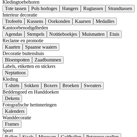
Kledingtoebehoren
Tote tassen
Pols horloges
Hangers
Rugtassen
Strandtassen
Interieur decoratie
Trofeeën
Kussens
Oorkonden
Kaarsen
Medailles
Kantoorbenodigdheden
Agendas
Stempels
Notitieboekjes
Muismatten
Etuis
Reclame en promotie
Kaarten
Spaanse waaiers
Decoratie buitenshuis
Bloempotten
Zaadbommen
Labels, etiketten en stickers
Neptattoos
Kleding
T-shirts
Sokken
Boxers
Broeken
Sweaters
Beddengoed en Handdoeken
Dekens
Fotografische herinneringen
Kalenders
Wanddecoratie
Frames
Sport
Ballen
Sjaals
Mouwen
Golfballen
Petanque spellen