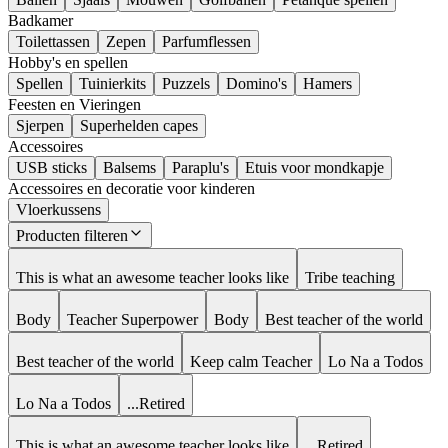
Badkamer
Toilettassen
Zepen
Parfumflessen
Hobby's en spellen
Spellen
Tuinierkits
Puzzels
Domino's
Hamers
Feesten en Vieringen
Sjerpen
Superhelden capes
Accessoires
USB sticks
Balsems
Paraplu's
Etuis voor mondkapje
Accessoires en decoratie voor kinderen
Vloerkussens
Producten filteren
This is what an awesome teacher looks like
Tribe teaching
Body
Teacher Superpower
Body
Best teacher of the world
Best teacher of the world
Keep calm Teacher
Lo Na a Todos
Lo Na a Todos
...Retired
This is what an awesome teacher looks like
...Retired