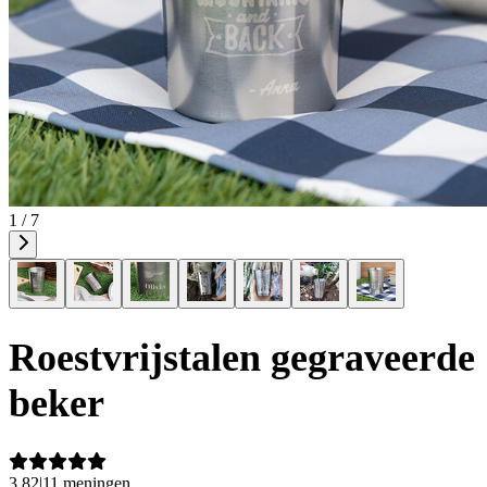
1 / 7
Roestvrijstalen gegraveerde
beker
3,82
|
11 meningen