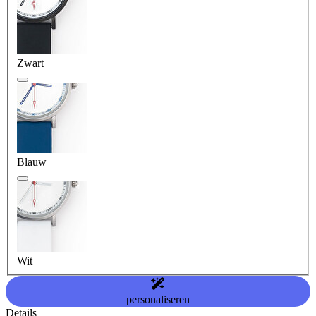
Zwart
Blauw
Wit
personaliseren
Details