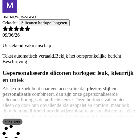
maria
(warszawa)
Gekocht:
Siliconen horloge Jongeren
09/06/26
Uitstekend vakmanschap
Tekst automatisch vertaald.
Bekijk het oorspronkelijke bericht
Beschrijving
Gepersonaliseerde siliconen horloges: leuk, kleurrijk
en uniek
Als je op zoek bent naar een accessoire dat
plezier, stijl en
personalisatie
combineert, dan zijn onze gepersonaliseerde
siliconen horloges de perfecte keuze. Deze horloges vallen niet
alleen op door hun opvallende kleurenpalet en comfort, maar ook
door de
mogelijkheid om de wijzerplaat
te personaliseren met elke
gewenste foto, tekst of ontwerp. Of het nu voor kinderen, tieners of
zie meer
volwassenen is die de voorkeur geven aan een meer ontspannen en
casual stijl, onze horloges bieden een frisse en unieke optie voor
iedereen.