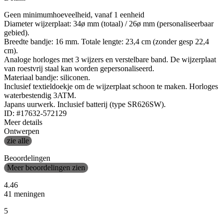
Geen minimumhoeveelheid, vanaf 1 eenheid
Diameter wijzerplaat: 34ø mm (totaal) / 26ø mm (personaliseerbaar
gebied).
Breedte bandje: 16 mm. Totale lengte: 23,4 cm (zonder gesp 22,4
cm).
Analoge horloges met 3 wijzers en verstelbare band. De wijzerplaat
van roestvrij staal kan worden gepersonaliseerd.
Materiaal bandje: siliconen.
Inclusief textieldoekje om de wijzerplaat schoon te maken. Horloges
waterbestendig 3ATM.
Japans uurwerk. Inclusief batterij (type SR626SW).
ID: #17632-572129
Meer details
Ontwerpen
zie alle
Beoordelingen
Meer beoordelingen zien
4.46
41 meningen
5