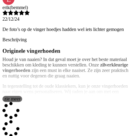
erik
(bemmel)
22/12/24
De foto’s op de vinger hoedjes hadden wel iets lichter gemogen
Beschrijving
Originele vingerhoeden
Houd je van naaien? In dat geval moet je over het beste materiaal
beschikken om kleding te kunnen verstellen. Onze
zilverkleurige
vingerhoeden
zijn een must in elke naaiset. Ze zijn zeer praktisch
en nuttig voor degenen die graag naaien.
In tegenstelling tot de oude klassiekers, kun je onze vingerhoeden
naar eigen wens personaliseren. Wij raden je aan om met een
afbeelding of met een mooie tekst een exclusief model te ontwerpen.
zie meer
We zullen jouw personalisatie in full colour afdrukken, waardoor
een ongelofelijke, hoogwaardige afwerking ontstaat.
Het is een ideaal cadeau voor elke gelegenheid, maar vooral voor
verzamelaars, omdat je zoveel verschillende modellen kunt maken
als je maar wilt. Er zal zeker niet zo'n originele vingerhoed bestaan
als degene die je kunt maken.