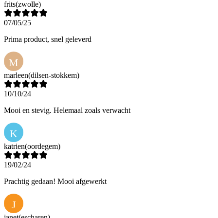
frits
(zwolle)
07/05/25
Prima product, snel geleverd
M
marleen
(dilsen-stokkem)
10/10/24
Mooi en stevig. Helemaal zoals verwacht
K
katrien
(oordegem)
19/02/24
Prachtig gedaan! Mooi afgewerkt
J
janet
(escharen)