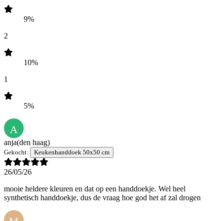
9%
2
10%
1
5%
A
anja
(den haag)
Gekocht:
Keukenhanddoek 50x50 cm
26/05/26
mooie heldere kleuren en dat op een handdoekje. Wel heel
synthetisch handdoekje, dus de vraag hoe god het af zal drogen