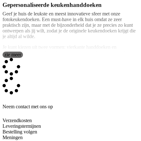
Gepersonaliseerde keukenhanddoeken
Geef je huis de leukste en meest innovatieve sfeer met onze
fotokeukendoeken. Een must-have in elk huis omdat ze zeer
praktisch zijn, maar met de bijzonderheid dat je ze precies zo kunt
ontwerpen als jij wilt, zodat je de originele keukendoeken krijgt die
je altijd al wilde.
Je kunt kiezen uit twee vormen: vierkante handdoeken en
rechthoekige vaatdoeken. Ze zijn gemaakt van katoen (achterkant)
zie meer
en microvezel (voorkant). Maar het mooiste is dat je jouw foto's en
teksten kunt plaatsen of een van onze vooraf ontworpen sjablonen
kunt kiezen en deze minimaal kunt aanpassen. Geef een vleugje
kleur en originaliteit aan jouw huishoudelijk werk en vergeet die
saaie lappen.
Als je een restaurant of bar heeft, kun je ook verschillende modellen
maken met je logo en naam, zodat iedereen goed uitgerust is tijdens
zijn werk. Dit product is een basisartikel in elke particuliere of
Neem contact met ons op
professionele keuken, zowel als handdoek om de handen te drogen
als om vloeistoffen of vlekken te drogen die tijdens het koken op het
werkblad zijn achtergebleven.
Verzendkosten
Leveringstermijnen
Bestelling volgen
Wasvoorschrift
Meningen