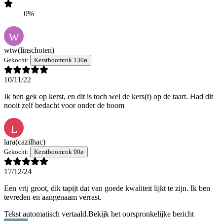
0%
W
wtw
(linschoten)
Gekocht:
Kerstboomrok 130ø
10/11/22
Ik ben gek op kerst, en dit is toch wel de kers(t) op de taart. Had dit
nooit zelf bedacht voor onder de boom
L
lara
(cazilhac)
Gekocht:
Kerstboomrok 90ø
17/12/24
Een vrij groot, dik tapijt dat van goede kwaliteit lijkt te zijn. Ik ben
tevreden en aangenaam verrast.
Tekst automatisch vertaald.
Bekijk het oorspronkelijke bericht