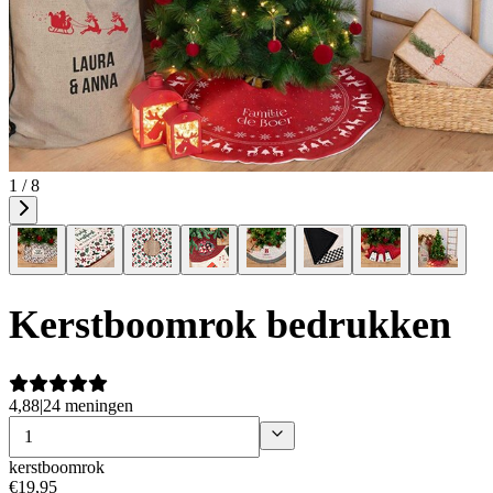
1 / 8
Kerstboomrok bedrukken
4,88
|
24 meningen
kerstboomrok
€
19
,
95