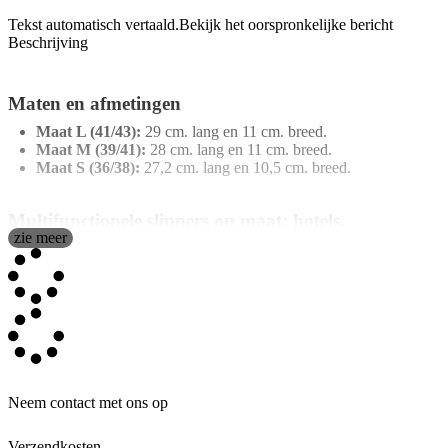
Tekst automatisch vertaald.
Bekijk het oorspronkelijke bericht
Beschrijving
Maten en afmetingen
Maat L (41/43):
29 cm. lang en 11 cm. breed.
Maat M (39/41):
28 cm. lang en 11 cm. breed.
Maat S (36/38):
27,2 cm. lang en 10,5 cm. breed.
Multifunctionele slippers op maat: hotels,
zie meer
evenementen, bruiloften, merchandising, reizen,
thuis...
De
gepersonaliseerde hotelslippers
zijn het perfecte accessoire
voor wie comfort, stijl en een uniek tintje wil combineren bij elke
stap. Deze schoenen zijn ontworpen om aan verschillende behoeften
te voldoen en zijn verkrijgbaar in verschillende maten, zodat elke
gebruiker de ideale pasvorm vindt. Gemaakt van
velvet-effect
textiel
, bieden ze een ongeëvenaarde zachtheid die je voeten streelt,
terwijl hun gestikte afwerking met een elegante satijnen rand een
Neem contact met ons op
vleugje verfijning toevoegt. Of het nu voor een hotel is dat indruk
wil maken op gasten, een speciaal evenement of gewoon om thuis
Verzendkosten