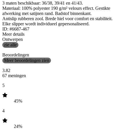
3 maten beschikbaar: 36/38, 39/41 en 41/43.
Materiaal: 100% polyester 190 g/m² velours effect. Gestikte
afwerking met satijnen rand. Badstof binnenkant.
Antislip rubberen zool. Brede hiel voor comfort en stabiliteit.
Elke slipper wordt individueel gepersonaliseerd.
ID: #6687-467
Meer details
Ontwerpen
zie alle
Beoordelingen
Meer beoordelingen zien
3.82
67 meningen
5
45%
4
24%