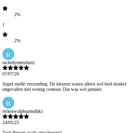
2%
1
2%
R
rachel
(rotterdam)
07/07/26
Super snelle verzending. De kleuren waren alleen wel heel donker
uitgevallen met weinig contrast. Dat was wel jammer.
R
rivke
(wolphaartsdijk)
24/05/25
Top! Precies zoals omschreven!