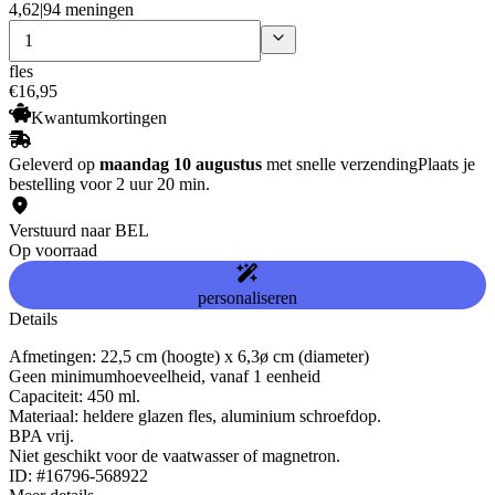
4,62
|
94 meningen
fles
€
16
,
95
Kwantumkortingen
Geleverd op
maandag 10 augustus
met snelle verzending
Plaats je
bestelling voor 2 uur 20 min.
Verstuurd naar BEL
Op voorraad
personaliseren
Details
Afmetingen: 22,5 cm (hoogte) x 6,3ø cm (diameter)
Geen minimumhoeveelheid, vanaf 1 eenheid
Capaciteit: 450 ml.
Materiaal: heldere glazen fles, aluminium schroefdop.
BPA vrij.
Niet geschikt voor de vaatwasser of magnetron.
ID: #16796-568922