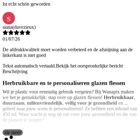
Ist echt schön geworden
S
siana
(davezieux)
01/07/26
De afdrukkwaliteit moet worden verbeterd en de afsnijning aan de
linkerkant is niet goed
Tekst automatisch vertaald.
Bekijk het oorspronkelijke bericht
Beschrijving
Herbruikbare en te personaliseren glazen flessen
Wil je plastic voor eenmalig gebruik vergeten? Bij Wanapix maken
we het je gemakkelijk: stap over op glazen flessen!
Herbruikbaar
,
duurzaam
,
milieuvriendelijk
,
veilig voor je gezondheid
en ...
geheel naar jouw wens te personaliseren! Ze hebben een inhoud van
450 ml. Waar wacht je nog op om voor jouw gezondheid en die van
de planeet te zorgen?
zie meer
Onze glazen flessen
met schroefdop
zijn volledig personaliseerbaar
met uw favoriete foto's, ontwerpen, tekeningen of teksten. U kunt